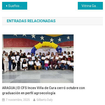
Navegación
Sueños de Juventud 4
Vitrina Gastronómica en Falcón – ¡Asiste!
de
ENTRADAS RELACIONADAS
entradas
ARAGUA | El CFS Inces Villa de Cura cerró octubre con
graduación en perfil agroecología
7 noviembre, 2025
Gilberto Daly