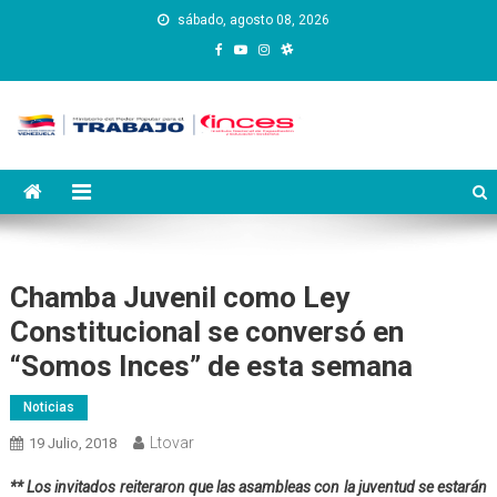
Saltar
sábado, agosto 08, 2026
al
contenido
Instituto Nacional de
Inces
Capacitación y Educación
Socialista
Chamba Juvenil como Ley
Constitucional se conversó en
“Somos Inces” de esta semana
Noticias
Ltovar
19 Julio, 2018
** L
os
invitados
reiteraron que las asambleas con la juventud se estarán