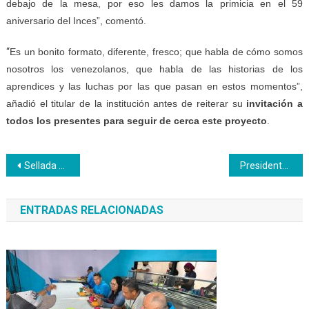
debajo de la mesa, por eso les damos la primicia en el 59
aniversario del Inces”, comentó.
“
Es un bonito formato, diferente, fresco; que habla de cómo somos
nosotros los venezolanos, que habla de las historias de los
aprendices y las luchas por las que pasan en estos momentos”,
añadió el titular de la institución antes de reiterar su
invitación a
todos los presentes
para
seguir de cerca este proyecto
.
Navegación
Sellada cooperación entre el Inces y la Unearte en pro de ampliaciones formativas
Presidente Nicolás Maduro y ministro Elías Jaua felicitan al Inces en su aniversario
de
ENTRADAS RELACIONADAS
entradas