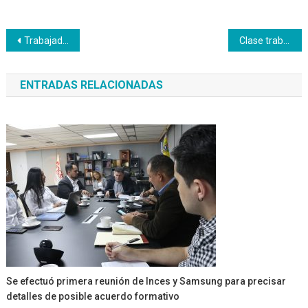
Navegación
Trabajadores de La Caridad socialización sus experiencias productivas
Clase trabajadora de la Dirección Regional de Salud se suma a la formación productiva
de
ENTRADAS RELACIONADAS
entradas
Se efectuó primera reunión de Inces y Samsung para precisar
detalles de posible acuerdo formativo