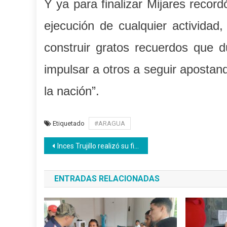
Y ya para finalizar Mijares record
ejecución de cualquier actividad
construir gratos recuerdos que d
impulsar a otros a seguir apostand
la nación”.
Etiquetado
#ARAGUA
Navegación
Inces Trujillo realizó su fiesta de fin de año
de
ENTRADAS RELACIONADAS
entradas