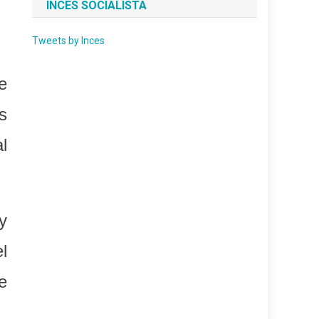
INCES SOCIALISTA
Tweets by Inces
e
s
l
y
l
e