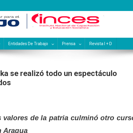
pacitación y Educación Socialis
Entidades De Trabajo
Prensa
Revista I + D
a se realizó todo un espectáculo
idos
valores de la patria culminó otro curs
n Aragua