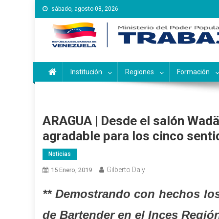
Saltar
sábado, agosto 08, 2026
al
contenido
Instituto Nacional de Ca
Inces
Institución
Regiones
Formación
ARAGUA | Desde el salón Wadäk
agradable para los cinco sent
Noticias
Gilberto Daly
15 Enero, 2019
** Demostrando con hechos los 
de Bartender en el Inces Regió