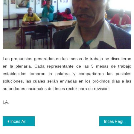
Las propuestas generadas en las mesas de trabajo se discutieron
en la plenaria. Cada representante de las 5 mesas de trabajo
establecidas tomaron la palabra y compartieron las posibles
soluciones, las cuales serán enviadas en los próximos días a las
autoridades nacionales del Inces rector para su revisión.
LA.
Navegación
Inces Aragua formará a 55.580 participantes en el primer trimestre de 2019
Inces Regional comenzó cursos en diferentes áreas de producción
de