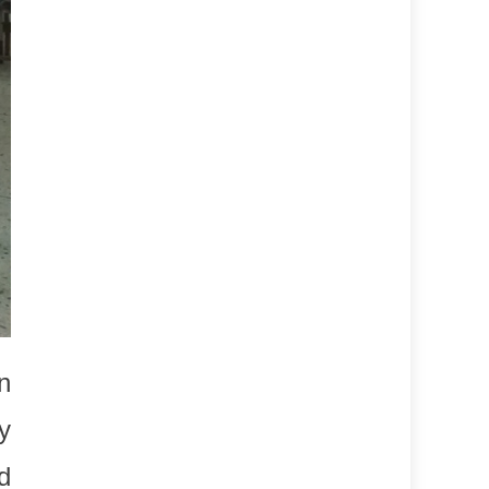
n
y
d