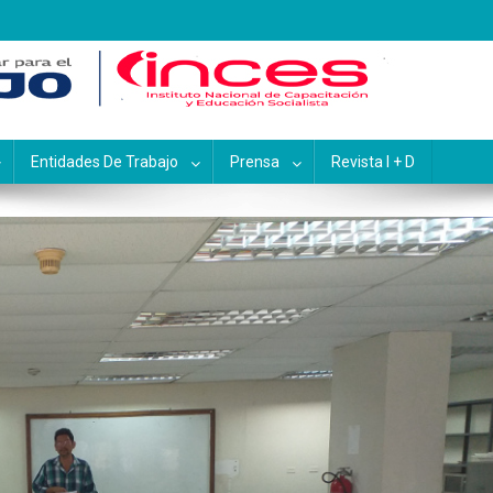
pacitación y Educación Socialis
Entidades De Trabajo
Prensa
Revista I + D