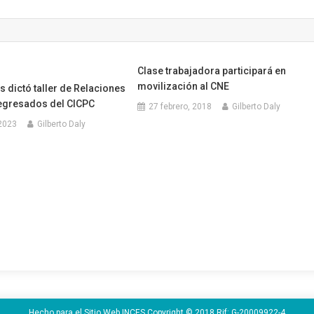
Clase trabajadora participará en
movilización al CNE
s dictó taller de Relaciones
egresados del CICPC
27 febrero, 2018
Gilberto Daly
 2023
Gilberto Daly
Hecho para el Sitio Web INCES Copyright © 2018 Rif: G-20009922-4