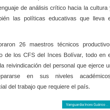
guaje de análisis crítico hacia la cultura 
én las políticas educativas que lleva e
oraron 26 maestros técnicos productivo
o de los CFS del Inces Bolívar, todo en e
la reivindicación del personal que ejerce u
epararse en sus niveles académicos
l del trabajo que requiere el país.
Vanguardia Inces Guárico activa en Jornada de debate reflexivo