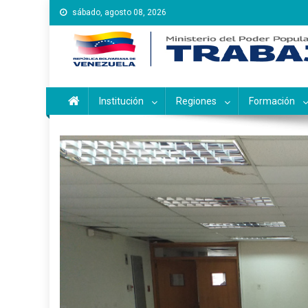
Saltar
sábado, agosto 08, 2026
al
contenido
Instituto Nacional de Ca
Inces
Institución
Regiones
Formación