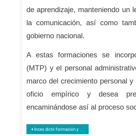
de aprendizaje, manteniendo un len
la comunicación, así como tambi
gobierno nacional.
A estas formaciones se incorp
(MTP) y el personal administrativ
marco del crecimiento personal y 
oficio empírico y desea pr
encaminándose así al proceso socia
Navegación
Inces dictó formación y certificó al personal docente de la escuela Simón José Arismendi