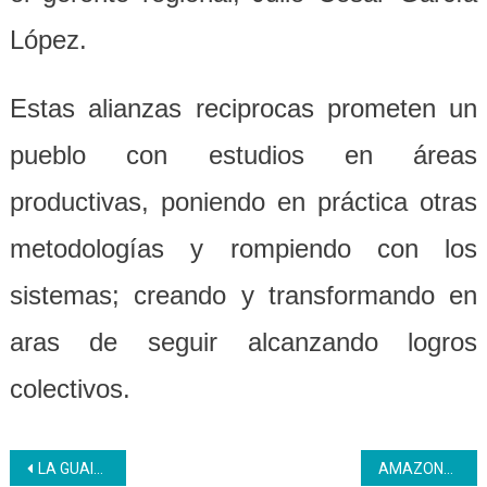
López.
Estas alianzas reciprocas prometen un
pueblo con estudios en áreas
productivas, poniendo en práctica otras
metodologías y rompiendo con los
sistemas; creando y transformando en
aras de seguir alcanzando logros
colectivos.
Navegación
LA GUAIRA | Mesa de construcción curricular asume organización para el cumplimiento de las metas del año 2019
AMAZONAS| pasme realizar diagnóstico de instalaciones eléctricas