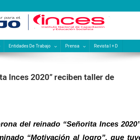
pacitación y Educación Socialis
Entidades De Trabajo
Prensa
Revista I + D
ta Inces 2020” reciben taller de
orona del reinado “Señorita Inces 2020”
ominado “Motivación al logro”, que tuv