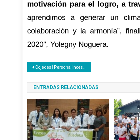
motivación para el logro, a tra
aprendimos a generar un clima 
colaboración y la armonía”, final
2020”, Yolegny Noguera.
Navegación
Cojedes | Personal Inces realiza Jornada de limpieza y embellecimiento a la sede de visagra
de
ENTRADAS RELACIONADAS
entradas