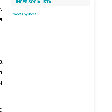
INCES SOCIALISTA
,
Tweets by Inces
e
a
o
l
e