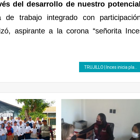
vés del desarrollo de nuestro potencial
de trabajo integrado con participación
izó, aspirante a la corona “señorita Ince
TRUJILLO | Inces inicia plan para reparar mesas sillas en tres municipios de la entidad