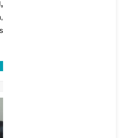
,
,
s