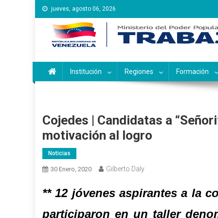
Saltar
jueves, agosto 06, 2026
al
contenido
Instituto Nacional de Ca
Inces
Institución
Regiones
Formación
Cojedes | Candidatas a “Señori
motivación al logro
Noticias
Gilberto Daly
30 Enero, 2020
** 12 jóvenes aspirantes a la c
participaron en un taller den