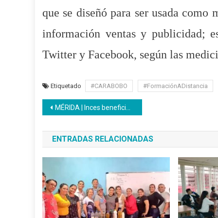
que se diseñó para ser usad
a
como me
información ventas
y
publicidad; e
T
witter y
F
acebook, según las medici
Etiquetado
#CARABOBO
#FormaciónADistancia
Navegación
MÉRIDA | Inces beneficia a sus trabajadores con el Clap Obrero
de
ENTRADAS RELACIONADAS
entradas