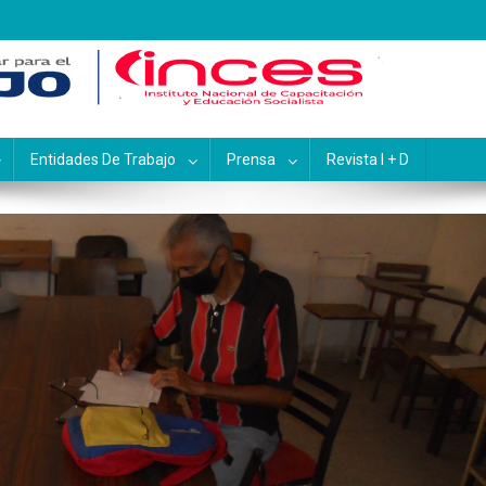
pacitación y Educación Socialis
Entidades De Trabajo
Prensa
Revista I + D