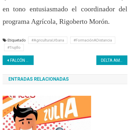
en tono entusiasmado el coordinador del
programa Agrícola, Rigoberto Morón.
Etiquetado
#AgriculturaUrbana
#FormaciónADistancia
#Trujillo
Navegación
FALCÓN | Inces reconoce saberes de 12 barberos
DELTA AMACURO | Inicia proceso de inscripción en más de 13 nuevas formaciones a distancia
de
ENTRADAS RELACIONADAS
entradas