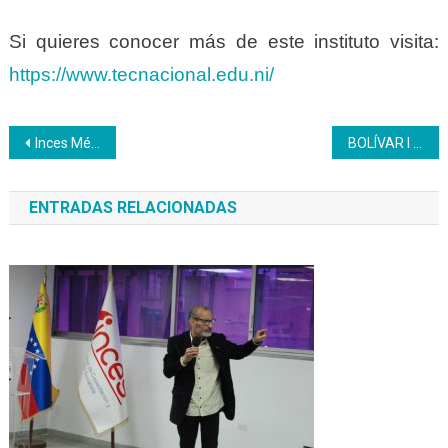
Si quieres conocer más de este instituto visita:
https://www.tecnacional.edu.ni/
Navegación
Inces Mérida retoma formación a distancia
BOLÍVAR l Inces impulsa la producción textil contra el covid-19
de
ENTRADAS RELACIONADAS
entradas