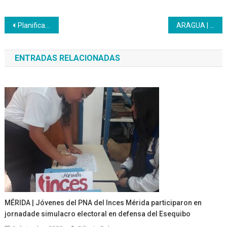
Navegación
Planifican participación del Inces en recuperación y embellecimiento de escuelas en el país
ARAGUA | Se articuló plan conjunto con la Coordinación Regional de Educación Especial de la ZEA
de
ENTRADAS RELACIONADAS
entradas
MÉRIDA | Jóvenes del PNA del Inces Mérida participaron en
jornadade simulacro electoral en defensa del Esequibo