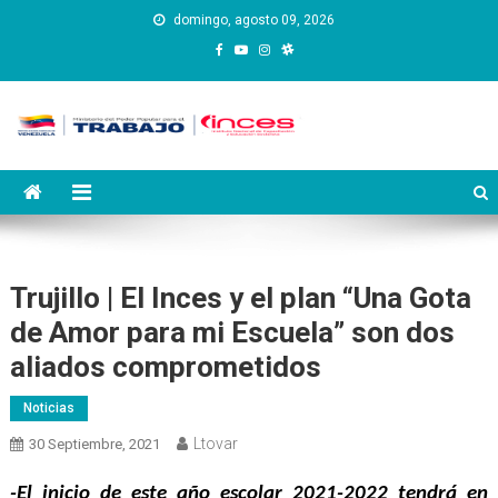
Saltar
domingo, agosto 09, 2026
al
contenido
Instituto Nacional de
Inces
Capacitación y Educación
Socialista
Trujillo | El Inces y el plan “Una Gota
de Amor para mi Escuela” son dos
aliados comprometidos
Noticias
Ltovar
30 Septiembre, 2021
-El inicio de este año escolar 2021-2022 tendrá en