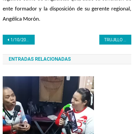
ente formador y la disposición de su gerente regional,
Angélica Morón.
Navegación
1/10/2021 Día no hábil tributariamente para el Inces
TRUJILLO | Bolsoso y morrales: un curso para ellas
de
ENTRADAS RELACIONADAS
entradas