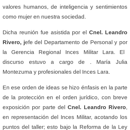
valores humanos, de inteligencia y sentimientos
c
o
mo mujer en nuestra sociedad.
Dicha reunión fue
a
sistida por el
Cnel. Leandro
Rivero,
j
efe del
D
epartamento de
P
ersonal
y por
la Gerencia Regional I
nces Militar Lara. El
discurso
estuvo a cargo de
. María Julia
Montezuma y profesionales del I
nces
Lara.
En
e
se orden de ideas se hizo énfasis en la parte
de la protección en el orden jurídico, con breve
exposición por parte del
Cnel. Leandro Rivero
,
en representación del
Inces Militar
, acotando los
puntos del taller; esto bajo la
Reforma de la
Ley