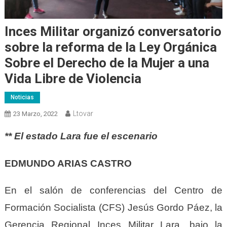
Inces Militar organizó conversatorio
sobre la reforma de la Ley Orgánica
Sobre el Derecho de la Mujer a una
Vida Libre de Violencia
Noticias
Ltovar
23 Marzo, 2022
**
El estado Lara fue el escenario
EDMUNDO ARIAS CASTRO
En el
s
alón de conferencias del Centro de
Formación Socialista
(CFS)
Jesús Gordo Páez,
l
a
Gerencia Regional I
nces
M
ilitar Lara
, bajo la