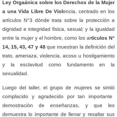
Ley
O
rg
aá
nica
s
obre
l
os Derechos
d
e
l
a Mujer
a
u
na Vida Libre De Viol
encia, centrado en los
a
rtículos N°3 dónde trata sobre la protección a
dignidad e integridad física, sexual; y la igualdad
entre la mujer y el hombre,
co
mo los
ar
tículo
s
N°
14, 15, 43, 47 y 48
que muestra
n
la definición del
trato, amenaza, violencia, acoso u hostigamiento
y la esclavitud como fundamento en la
sexualidad.
Luego del taller, el grupo de mujeres se sinti
ó
complacid
o
y agradecid
o
por tan importante
demostración de enseñanzas, y que les
demuestra lo importante de llenar y resaltar sus