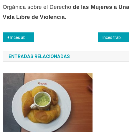
Orgánica sobre el Derecho
de las Mujeres a Una
Vida Libre de Violencia.
Navegación
Inces aborda la comuna Selva del Amazonas
Inces trabaja en una opción formativa sobre el tema de desinfección sanitaria
de
ENTRADAS RELACIONADAS
entradas