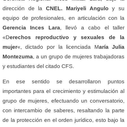
dirección de la
CNEL. Mariyeli
A
ngulo
y su
equipo de profesionales, en articulación con la
Gerencia Inces Lara
, llevó a cabo el taller
«
D
erechos reproductivo y sexuales de la
mujer
«, dictado por la licenciada
M
aría
J
ulia
M
ontezuma
, a un grupo de mujeres trabajadoras
y estudiantes del
citado CFS
.
E
n
e
se sentido se desarroll
aron
puntos
importantes para el crecimiento y estimulación al
grupo de mujeres, efectuando
un
conversatorio,
con
intercambio de saberes, resaltando la parte
de la protección en el orden jurídico, esto bajo la