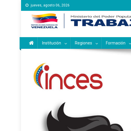
Saltar
jueves, agosto 06, 2026
al
contenido
Instituto Nacional de Ca
Inces
Institución
Regiones
Formación