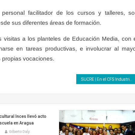
ersonal facilitador de los cursos y talleres, s
esde sus diferentes áreas de formación.
 visitas a los planteles de Educación Media, con 
marse en tareas productivas, e involucrar al may
 propias vocaciones.
SUCRE | En el CFS Industria se realizó una jornada de certificación y acreditación de saberes empíricos
ultural Inces llevó acto
escuela en Aragua
8
Gilberto Daly