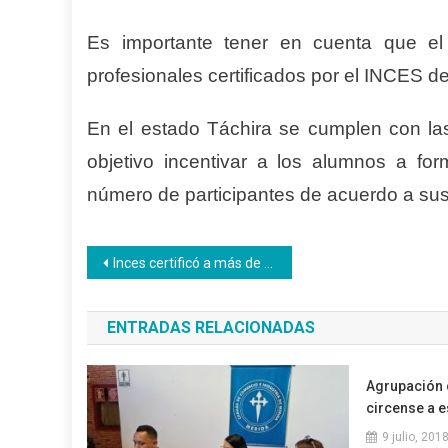
Es importante tener en cuenta que el p
profesionales certificados por el INCES d
En el estado Táchira se cumplen con las
objetivo incentivar a los alumnos a for
número de participantes de acuerdo a sus
Navegación
Inces certificó a más de 1.000 trabajadores de todo el país
de
ENTRADAS RELACIONADAS
entradas
Agrupación c
circense a 
9 julio, 201