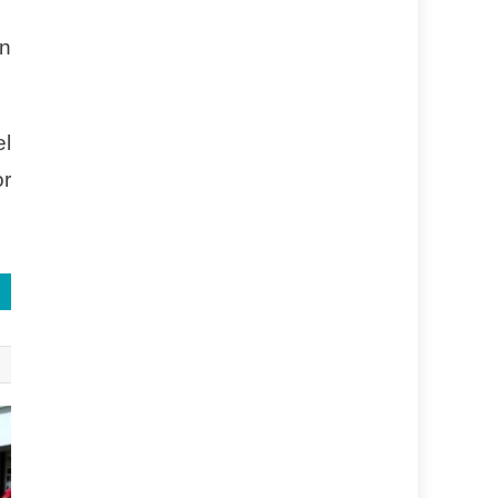
on
el
or