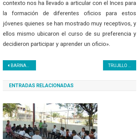
contexto nos ha llevado a articular con el Inces para
la formación de diferentes oficios para estos
jóvenes quienes se han mostrado muy receptivos, y
ellos mismo ubicaron el curso de su preferencia y
decidieron participar y aprender un oficio».
Navegación
BARINAS | Inces fortalece internacionalización institucional con formación en línea dirigida a los hermanos de Belice
TRUJILLO | Inces acompañó a las familias afectadas por las lluvias
de
ENTRADAS RELACIONADAS
entradas