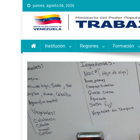
Saltar
jueves, agosto 06, 2026
al
contenido
Instituto Nacional de Ca
Inces
Institución
Regiones
Formación