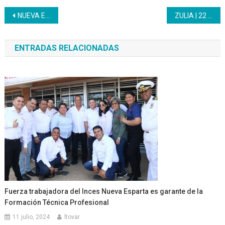
Navegación
NUEVA ESPARTA | Los niños Inces celebraron en grande su día
ZULIA | 22 jóvenes iniciaron su capacitación técnica profesional en Seguridad Industrial
de
ENTRADAS RELACIONADAS
entradas
Fuerza trabajadora del Inces Nueva Esparta es garante de la
Formación Técnica Profesional
11 julio, 2024
ltovar