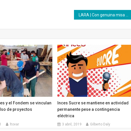
LARA | Con genuina misa tocuyana se celebraron los 63 años del Inces con agradecimiento, fe y esperanza
es y el Fondem se vinculan
Inces Sucre se mantiene en actividad
ulso de proyectos
permanente pese a contingencia
s
eléctrica
1
ltovar
3 abril, 2019
Gilberto Daly