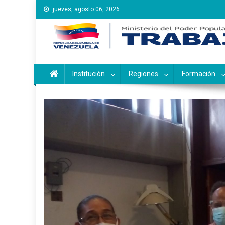
Saltar
jueves, agosto 06, 2026
al
contenido
Instituto Nacional de Ca
Inces
Institución
Regiones
Formación