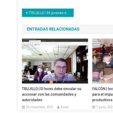
Navegación
TRUJILLO | 56 jóvenes de la modalidad adulto egresan como bachilleres productivos
de
ENTRADAS RELACIONADAS
entradas
TRUJILLO | El Inces debe vincular su
FALCÓN | Inc
accionar con las comunidades y
para el imp
autoridades
productivo
30 noviembre, 2021
ltovar
7 junio, 202