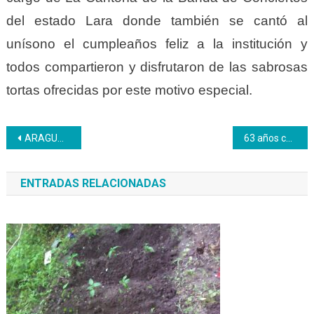
del estado Lara donde también se cantó al
unísono el cumpleaños feliz a la institución y
todos compartieron y disfrutaron de las sabrosas
tortas ofrecidas por este motivo especial.
Navegación
ARAGUA | Inces regional recibió dotación de insumos médicos desde Caracas
63 años cumpliendo, mejorando y ahora produciendo
de
ENTRADAS RELACIONADAS
entradas