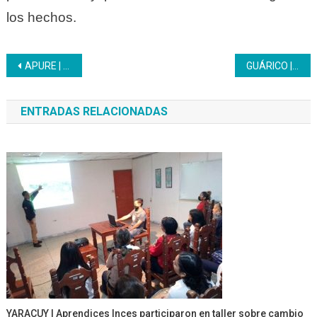
los hechos.
Navegación
APURE | Inces continúa con el trabajo de la Transformación Curricular
GUÁRICO | El Inces incentiva al pueblo a formarse en producción agroecológica
de
ENTRADAS RELACIONADAS
entradas
YARACUY | Aprendices Inces participaron en taller sobre cambio