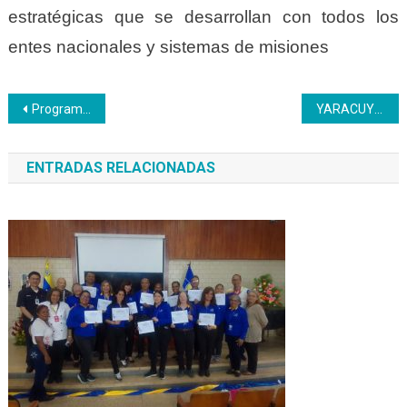
estratégicas que se desarrollan con todos los
entes nacionales y sistemas de misiones
Navegación
Programa Nacional de Aprendizaje como punta de lanza del instituto
YARACUY | Coordinación Juventud Productiva del Inces realiza diversas actividades
de
ENTRADAS RELACIONADAS
entradas