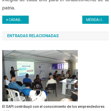
patria.
Navegación
CARABOBO | Inces participó en el III Acto de Graduación Nacional Conjunta de la Clase Obrera
MÉRIDA | Inces culmina formación en Granjas Integrales
de
ENTRADAS RELACIONADAS
entradas
El SAPI contribuyó con el conocimiento de los emprendedores