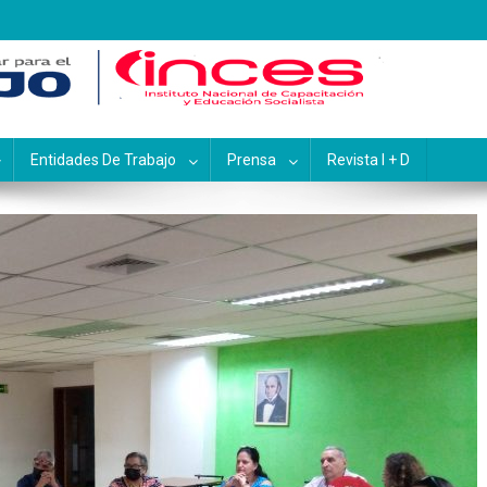
pacitación y Educación Socialis
Entidades De Trabajo
Prensa
Revista I + D