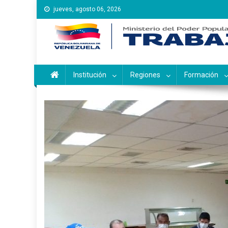
Saltar
jueves, agosto 06, 2026
al
contenido
Instituto Nacional de Ca
Inces
Institución
Regiones
Formación