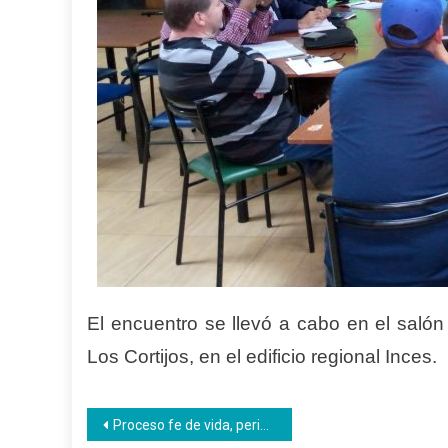
El encuentro se llevó a cabo en el salón
Los Cortijos, en el edificio regional Inces.
Navegación
Proceso fe de vida, periodo 2023