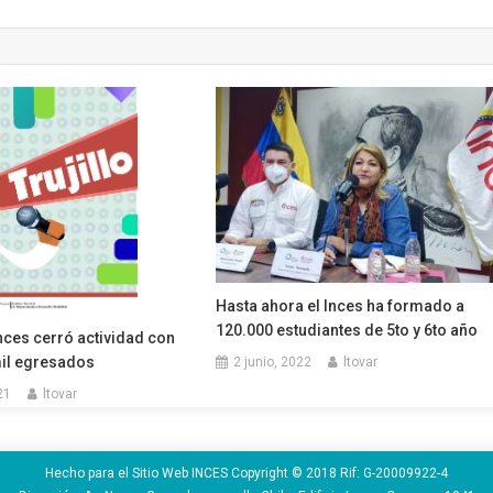
Hasta ahora el Inces ha formado a
120.000 estudiantes de 5to y 6to año
nces cerró actividad con
il egresados
2 junio, 2022
ltovar
21
ltovar
Hecho para el Sitio Web INCES Copyright © 2018 Rif: G-20009922-4