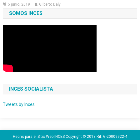
5 junio, 2019
Gilberto Daly
SOMOS INCES
INCES SOCIALISTA
Tweets by Inces
Hecho para el Sitio Web INCES Copyright © 2018 Rif: G-20009922-4