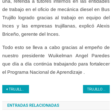
una, referida a tutores internos en las entidades
de trabajo en el oficio de mecánica diesel en Bus
Trujillo logrado gracias al
trabajo en equipo del
Inces y las empresas trujillanas, explicó Alexis
Briceño, gerente del Inces.
Todo esto se lleva a cabo gracias al empeño de
nuestro presidente Wuikelman Angel Paredes
que día a día continúa trabajando para fortalecer
el Programa Nacional de Aprendizaje .
Navegación
TRUJILLO | Cultores de instrumentos musicales socializaron experiencia en el Inces
TRUJILLO | El empoderamiento femenino es una herramienta de liderazgo
de
ENTRADAS RELACIONADAS
entradas