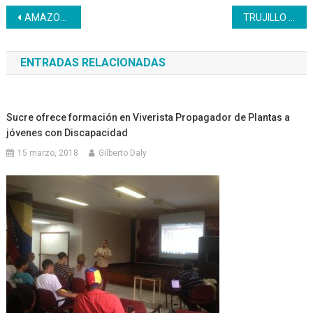
Navegación
AMAZONAS | Inces brindó asesoría a nuevos emprendedores
TRUJILLO | El Inces recordó a Prieto Figueroa en su natalicio
de
ENTRADAS RELACIONADAS
entradas
Sucre ofrece formación en Viverista Propagador de Plantas a
jóvenes con Discapacidad
15 marzo, 2018
Gilberto Daly