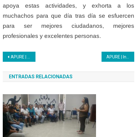
apoya estas actividades, y exhorta a los
muchachos para que día tras día se esfuercen
para ser mejores ciudadanos, mejores
profesionales y excelentes personas.
Navegación
APURE | El centro de formación socialista San Fernando graduó la primera cohorte de Oratoria
APURE | Inces y el Centro de Encuentro para la Calidad Educativa afinan detalles para la formación de los futuros bachilleres
de
ENTRADAS RELACIONADAS
entradas