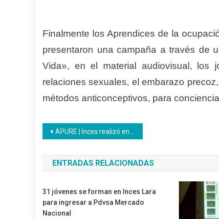
Finalmente los Aprendices de la ocupació
presentaron una campaña a través de un 
Vida», en el material audiovisual, los 
relaciones sexuales, el embarazo precoz, 
métodos anticonceptivos, para conciencia
Navegación
APURE | Inces realizó entrega de Certificados en la jornada de sábado Tricolor en la comunidad el Libertador I
de
ENTRADAS RELACIONADAS
entradas
31 jóvenes se forman en Inces Lara
para ingresar a Pdvsa Mercado
Nacional