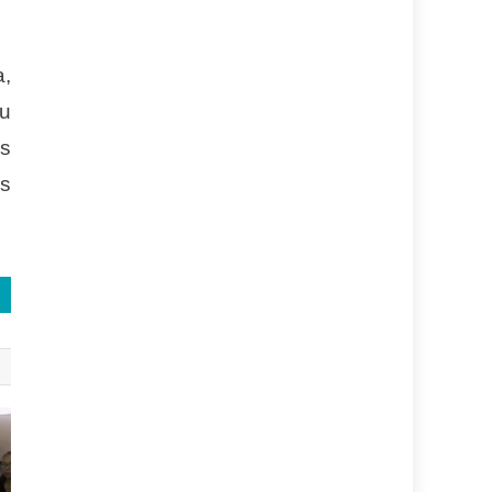
a,
tu
as
os