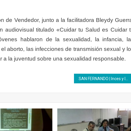
n de Vendedor, junto a la facilitadora Bleydy Guerr
audiovisual titulado «Cuidar tu Salud es Cuidar 
jóvenes hablaron de la sexualidad, la infancia, l
el aborto, las infecciones de transmisión sexual y l
r a la juventud sobre una sexualidad responsable.
SAN FERNANDO | Inces y la Gobernación del estado Apure crean alianza formativa