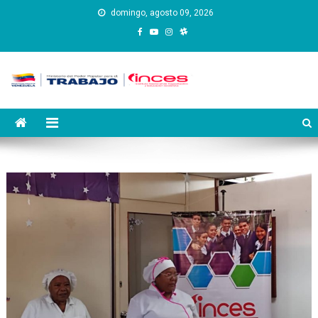
Saltar
domingo, agosto 09, 2026
al
contenido
Instituto Nacional de
Inces
Capacitación y Educación
Socialista