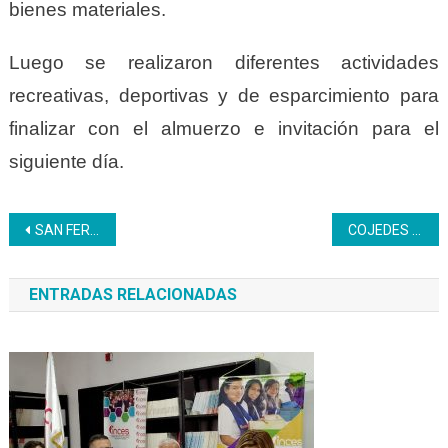
bienes materiales.
Luego se realizaron diferentes actividades
recreativas, deportivas y de esparcimiento para
finalizar con el almuerzo e invitación para el
siguiente día.
Navegación
SAN FERNANDO | Jóvenes Yaracuyanos se forman en la unidad curricular: Instalaciones Eléctricas Industriales
COJEDES | Mujeres del sector Aeropuerto amasan y hornean pan
de
ENTRADAS RELACIONADAS
entradas