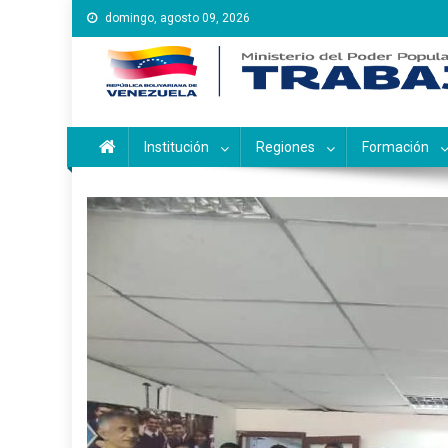
Saltar
domingo, agosto 09, 2026
al
contenido
Instituto Nacional de Ca
Inces
Institución
Regiones
Formación