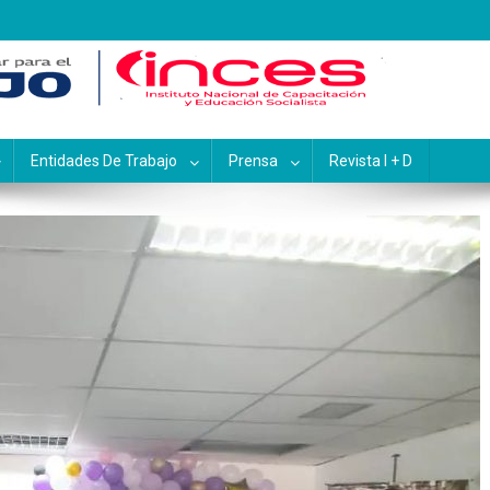
pacitación y Educación Socialis
Entidades De Trabajo
Prensa
Revista I + D