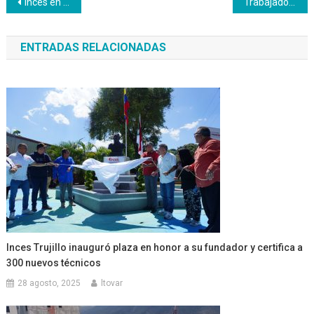
Navegación
Inces en Falcón da a conocer Sistema HACER a instituciones de la Costa Oriental
Trabajadores del Inces celebraron el Día de la Democracia en Venezuela
de
ENTRADAS RELACIONADAS
entradas
Inces Trujillo inauguró plaza en honor a su fundador y certifica a
300 nuevos técnicos
28 agosto, 2025
ltovar