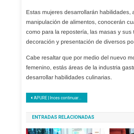
Estas mujeres desarrollarán habilidades,
manipulación de alimentos, conocerán cuál
como para la repostería, las masas y sus 
decoración y presentación de diversos po
Cabe resaltar que por medio del nuevo m
femenino, estás áreas de la industria ga
desarrollar habilidades culinarias.
Navegación
APURE | Inces continuará formando a la juventud apureña en el marco de la Gran Misión Venezuela Joven
de
ENTRADAS RELACIONADAS
entradas