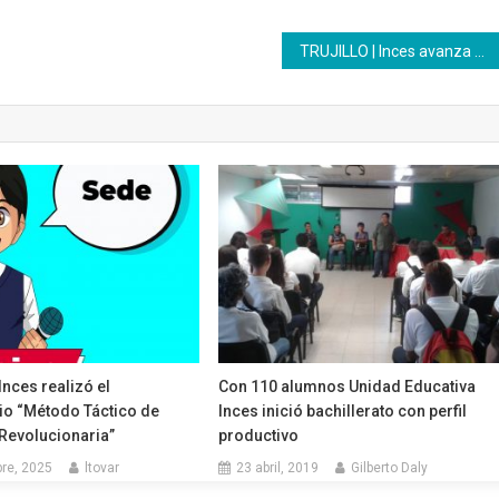
TRUJILLO | Inces avanza en el plan de formación de bachilleres 2024 para el mundo del trabajo
nces realizó el
Con 110 alumnos Unidad Educativa
io “Método Táctico de
Inces inició bachillerato con perfil
Revolucionaria”
productivo
re, 2025
ltovar
23 abril, 2019
Gilberto Daly