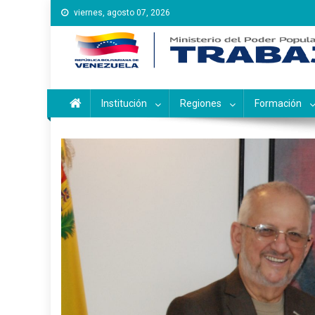
Saltar
viernes, agosto 07, 2026
al
contenido
Instituto Nacional de Ca
Inces
Institución
Regiones
Formación