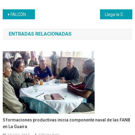
Navegación
FALCÓN | Inces avanza con Plan Formativo dirigido al Movimiento Nacional de Recreadores
Llega la 3era Olimpiada de Robótica WRO Venezuela a Caracas
de
ENTRADAS RELACIONADAS
entradas
5 formaciones productivas inicia componente naval de las FANB
en La Guaira