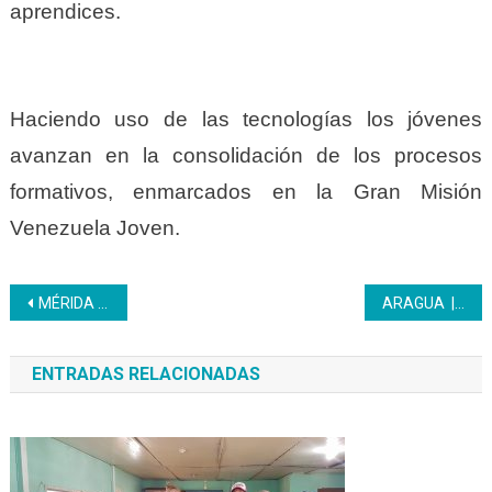
aprendices.
Haciendo uso de las tecnologías los jóvenes
avanzan en la consolidación de los procesos
formativos, enmarcados en la Gran Misión
Venezuela Joven.
Navegación
MÉRIDA | Trabajadores del Inces recibieron taller sobre Inteligencia Artificial
ARAGUA | En el Inces la cultura es un pilar fundamental para la sociedad.
de
ENTRADAS RELACIONADAS
entradas