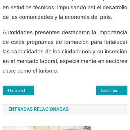
en estudios técnicos, impulsando así el desarrollo
de las comunidades y la economía del país.
Autoridades presentes destacaron la importancia
de estos programas de formación para fortalecer
las capacidades de los ciudadanos y su inserción
en el mercado laboral, especialmente en sectores
clave como el turismo.
Navegación
Fuerza trabajadora del Inces Nueva Esparta es garante de la Formación Técnica Profesional
Inces reinauguró en Margarita centro de formación de turismo
de
ENTRADAS RELACIONADAS
entradas