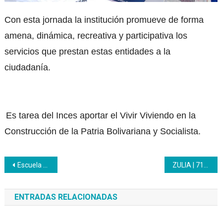
Con esta jornada la institución promueve de forma
amena, dinámica, recreativa y participativa los
servicios que prestan estas entidades a la
ciudadanía.
Es tarea del Inces aportar el Vivir Viviendo en la
Construcción de la Patria Bolivariana y Socialista.
Navegación
Escuela de Emprendedores otorga certificados y microcertificados
ZULIA | 713 jóvenes avanzan junto al Programa Nacional de Aprendizaje
de
ENTRADAS RELACIONADAS
entradas