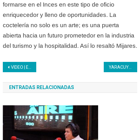
formarse en el Inces en este tipo de oficio
enriquecedor y lleno de oportunidades. La
coctelería no solo es un arte; es una puerta
abierta hacia un futuro prometedor en la industria
del turismo y la hospitalidad. Así lo resaltó Mijares.
Navegación
VIDEO | El diputado @ricardokonducta te invita a conocer la IncesApp. Descárgala y ponte IN
YARACUY | Representantes del Inces visitan instalaciones de Fundalanavial
de
ENTRADAS RELACIONADAS
entradas