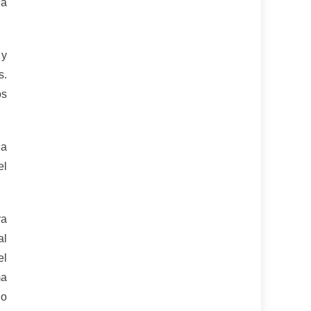
na
 y
s.
os
la
el
ra
al
el
ma
lo