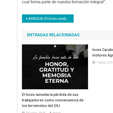
cual forma parte de nuestra formación integral”.
Navegación
ARAGUA | El Inces celebra los logros de 90 participantes del Programa Penitenciario Luisa Cáceres de Arismendi
de
ENTRADAS RELACIONADAS
entradas
Inces Carabo
motores Agr
7 junio, 201
El Inces lamenta la pérdida de sus
trabajadores como consecuencia de
los terremotos del 24J
30 junio, 2026
ltovar