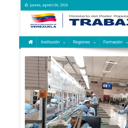
Saltar
jueves, agosto 06, 2026
al
contenido
Instituto Nacional de Ca
Inces
Institución
Regiones
Formación