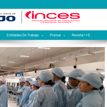
pacitación y Educación Socialis
Entidades De Trabajo
Prensa
Revista I + D