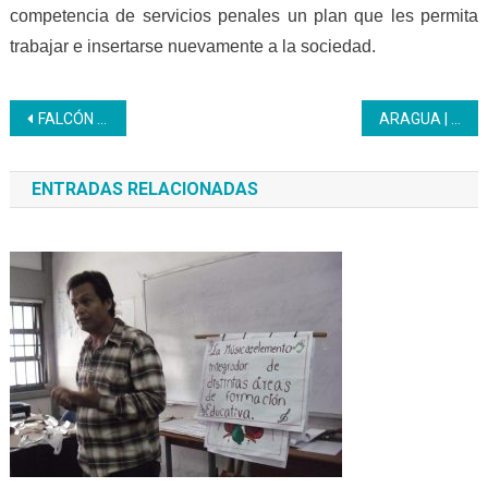
competencia de servicios penales un plan que les permita
trabajar e insertarse nuevamente a la sociedad.
Navegación
FALCÓN | Inces abre escuelas de formación en Paraguaná
ARAGUA | Inicia la Escuela de Medios y Comunicación del Inces en Aragua
de
ENTRADAS RELACIONADAS
entradas