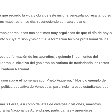
a que recordó la vida y obra de este insigne venezolano, resaltando su
los maestros en su día, reconociendo su trabajo diario.
trabajadores Inces nos sentimos muy orgullosos de que el día de hoy s
nto y cuya misión y visión fue la formación técnica profesional de los
so de formación de los apureños, siguiendo lineamientos del
bran la iniciativa del gobierno bolivariano de trasladando los restos
al Panteón Nacional.
 opinión sobre el homenajeado, Prieto Figueroa, “ Nos dio ejemplo de
política educativa de Venezuela, para incluir a esos estudiantes que
neilis Pérez, así como de jefes de diversas divisiones, maestros
rograma Nacional de Aprendizaje, participantes y aprendices.