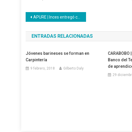
Navegación
APURE | Inces entregó certificados a trabajadores de Corpoelec en Apure
de
ENTRADAS RELACIONADAS
entradas
Jóvenes barineses se forman en
CARABOBO | 
Carpintería
Banco del T
de aprendic
9 febrero, 2018
Gilberto Daly
29 diciembr