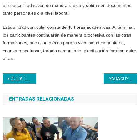
enriquecer redacción de manera rápida y óptima en documentos
tanto personales o a nivel laboral.
Esta unidad curricular consta de 40 horas académicas. Al terminar,
los participantes continuarán de manera progresiva con las otras
formaciones, tales como ética para la vida, salud comunitaria,
crianza respetuosa, trabajo comunitario, planificación familiar, entre
otras.
Navegación
ZULIA | Inces cierra el 2024 como una excelente opción de formación para la juventud y las mujeres
YARACUY | Inces crea alianza con transportistas
de
ENTRADAS RELACIONADAS
entradas