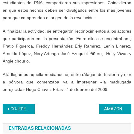
estudiantes del PNA, compartieron sus impresiones. Coincidieron
en que estos hechos deben ser divulgados entre los más jóvenes
para que comprendan el origen de la revolución.
Al finalizar la actividad, se entregaron reconocimientos a los actores
que participaron en la presentación. Entre ellos se encontraban ;
Fratib Figueroa, Freddy Hernández Erly Ramírez, Lenin Linarez,
Arnoldo López, Nery Arteaga José Ezequiel Piñero, Helly Vivas y
Angie chourio.
Allá llegamos aquella medianoche, entre ráfagas de fusilería y olor
a pólvora que comenzaba ya a impregnar «la madrugada
enrojecida» Hugo Chávez Frías . 4 de febrero del 2009
Navegación
COJEDES | Inces realiza enlace con organizaciones afines al turismo
AMAZONAS | Inces impulsa el emprendimiento femenino en el Inces
de
ENTRADAS RELACIONADAS
entradas