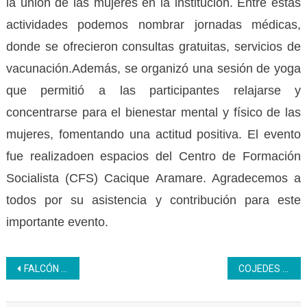
la unión de las mujeres en la institución. Entre estas
actividades podemos nombrar jornadas médicas,
donde se ofrecieron consultas gratuitas, servicios de
vacunación.Además, se organizó una sesión de yoga
que permitió a las participantes relajarse y
concentrarse para el bienestar mental y físico de las
mujeres, fomentando una actitud positiva. El evento
fue realizadoen espacios del Centro de Formación
Socialista (CFS) Cacique Aramare. Agradecemos a
todos por su asistencia y contribución para este
importante evento.
Navegación
FALCÓN | Trabajadores Inces migran cuentas nominas al Banco Digital de los Trabajadores
COJEDES | Trabajadores Inces beneficiados en la Jornada de migración de cuentas nómina al BDT
de