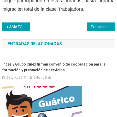
seguir participando en estas jornadas, hasta lograr la
migración total de la clase Trabajadora.
Navegación
AMAZONAS | Clausura de la Semana Aniversaria del Día de la Mujer
Presidente del Inces acompañó jornada cultural en la Parroquia 23 de Enero
de
ENTRADAS RELACIONADAS
entradas
Inces y Grupo Cinex firman convenio de cooperación para la
formación y prestación de servicios
25 julio, 2018
Gilberto Daly