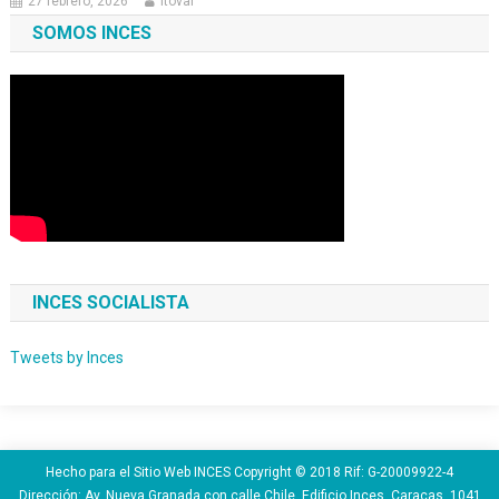
27 febrero, 2026
ltovar
SOMOS INCES
INCES SOCIALISTA
Tweets by Inces
Hecho para el Sitio Web INCES Copyright © 2018 Rif: G-20009922-4
Dirección: Av. Nueva Granada con calle Chile, Edificio Inces. Caracas. 1041