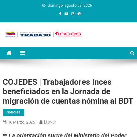
Saltar
domingo, agosto 09, 2026
al
contenido
Instituto Nacional de
Inces
Capacitación y Educación
Socialista
COJEDES | Trabajadores Inces
beneficiados en la Jornada de
migración de cuentas nómina al BDT
Noticias
Ltovar
16 Marzo, 2025
** La orientación surge del Ministerio del Poder