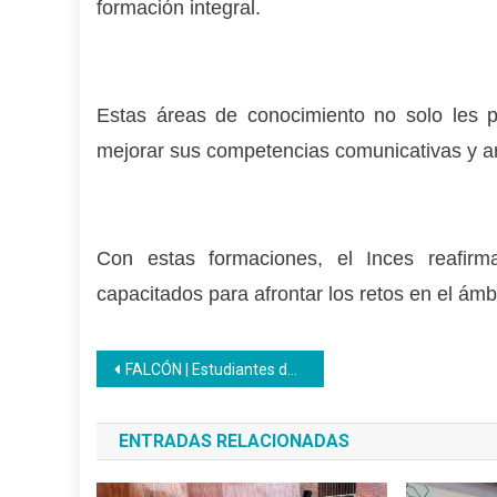
formación integral.
Estas áreas de conocimiento no solo les pe
mejorar sus competencias comunicativas y an
Con estas formaciones, el Inces reafirm
capacitados para afrontar los retos en el ámb
Navegación
FALCÓN | Estudiantes del liceo Inces exploran raíces ancestrales de la Cruz de Mayo
de
ENTRADAS RELACIONADAS
entradas