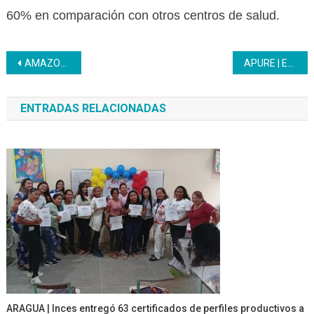
60% en comparación con otros centros de salud.
Navegación
AMAZONAS | Continuamos con el fortalecimiento profesional en las instituciones
APURE | Estudiantes de la UNESR siguen adelante con la formación Granjas Integrales
de
ENTRADAS RELACIONADAS
entradas
ARAGUA | Inces entregó 63 certificados de perfiles productivos a