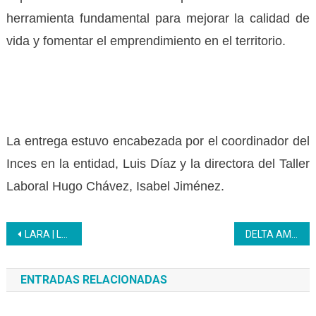
herramienta fundamental para mejorar la calidad de
vida y fomentar el emprendimiento en el territorio.
La entrega estuvo encabezada por el coordinador del
Inces en la entidad, Luis Díaz y la directora del Taller
Laboral Hugo Chávez, Isabel Jiménez.
Navegación
LARA | La Universidad Politécnica Territorial Andrés Eloy Blanco recibe a más de 6.000 jóvenes
DELTA AMACURO | Más de 690 participantes se forman con el Inces en sus propios espacios laborales
de
ENTRADAS RELACIONADAS
entradas