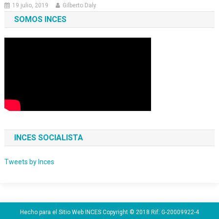
19 julio, 2019
Gilberto Daly
SOMOS INCES
INCES SOCIALISTA
Tweets by Inces
Hecho para el Sitio Web INCES Copyright © 2018 Rif: G-20009922-4