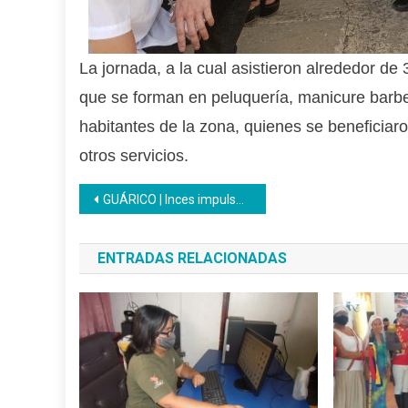
La jornada, a la cual asistieron alrededor de
que se forman en peluquería, manicure barber
habitantes de la zona, quienes se beneficiaro
otros servicios.
Navegación
GUÁRICO | Inces impulsa ideas productivas en estudiantes de bachillerato con charla sobre encadenamiento productivo
de
ENTRADAS RELACIONADAS
entradas